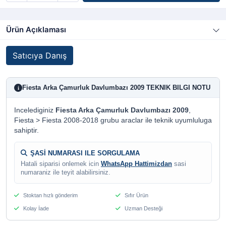
Ürün Açıklaması
Satıcıya Danış
Fiesta Arka Çamurluk Davlumbazı 2009 TEKNIK BILGI NOTU
i
Incelediginiz
Fiesta Arka Çamurluk Davlumbazı 2009
,
Fiesta > Fiesta 2008-2018 grubu araclar ile teknik uyumluluga
sahiptir.
ŞASİ NUMARASI ILE SORGULAMA
Hatali siparisi onlemek icin
WhatsApp Hattimizdan
sasi
numaraniz ile teyit alabilirsiniz.
Stoktan hızlı gönderim
Sıfır Ürün
Kolay İade
Uzman Desteği