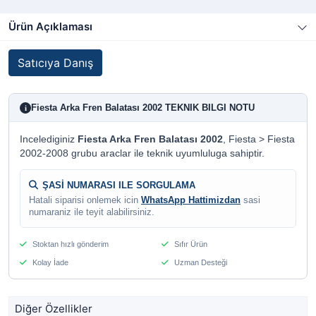
Ürün Açıklaması
Satıcıya Danış
Fiesta Arka Fren Balatası 2002 TEKNIK BILGI NOTU
i
Incelediginiz
Fiesta Arka Fren Balatası 2002
, Fiesta > Fiesta
2002-2008 grubu araclar ile teknik uyumluluga sahiptir.
ŞASİ NUMARASI ILE SORGULAMA
Hatali siparisi onlemek icin
WhatsApp Hattimizdan
sasi
numaraniz ile teyit alabilirsiniz.
Stoktan hızlı gönderim
Sıfır Ürün
Kolay İade
Uzman Desteği
Diğer Özellikler