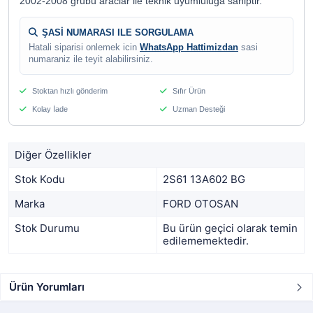
2002-2008 grubu araclar ile teknik uyumluluga sahiptir.
ŞASİ NUMARASI ILE SORGULAMA
Hatali siparisi onlemek icin
WhatsApp Hattimizdan
sasi
numaraniz ile teyit alabilirsiniz.
Stoktan hızlı gönderim
Sıfır Ürün
Kolay İade
Uzman Desteği
Diğer Özellikler
Stok Kodu
2S61 13A602 BG
Marka
FORD OTOSAN
Stok Durumu
Bu ürün geçici olarak temin
edilememektedir.
Ürün Yorumları