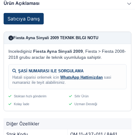
Ürün Açıklaması
Satıcıya Danış
Fiesta Ayna Sinyali 2009 TEKNIK BILGI NOTU
i
Incelediginiz
Fiesta Ayna Sinyali 2009
, Fiesta > Fiesta 2008-
2018 grubu araclar ile teknik uyumluluga sahiptir.
ŞASİ NUMARASI ILE SORGULAMA
Hatali siparisi onlemek icin
WhatsApp Hattimizdan
sasi
numaraniz ile teyit alabilirsiniz.
Stoktan hızlı gönderim
Sıfır Ürün
Kolay İade
Uzman Desteği
Diğer Özellikler
Stok Kodu
OM 11-437-011 / 8A61