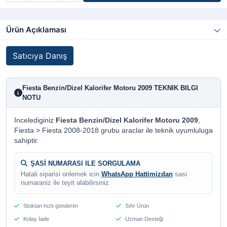
Ürün Açıklaması
Satıcıya Danış
Fiesta Benzin/Dizel Kalorifer Motoru 2009 TEKNIK BILGI
i
NOTU
Incelediginiz
Fiesta Benzin/Dizel Kalorifer Motoru 2009
,
Fiesta > Fiesta 2008-2018 grubu araclar ile teknik uyumluluga
sahiptir.
ŞASİ NUMARASI ILE SORGULAMA
Hatali siparisi onlemek icin
WhatsApp Hattimizdan
sasi
numaraniz ile teyit alabilirsiniz.
Stoktan hızlı gönderim
Sıfır Ürün
Kolay İade
Uzman Desteği