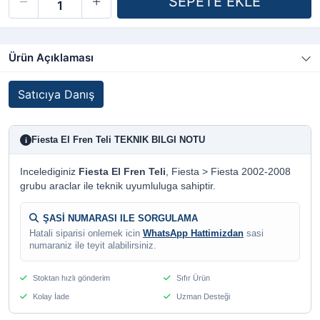
Ürün Açıklaması
Satıcıya Danış
Fiesta El Fren Teli TEKNIK BILGI NOTU
i
Incelediginiz
Fiesta El Fren Teli
, Fiesta > Fiesta 2002-2008
grubu araclar ile teknik uyumluluga sahiptir.
ŞASİ NUMARASI ILE SORGULAMA
Hatali siparisi onlemek icin
WhatsApp Hattimizdan
sasi
numaraniz ile teyit alabilirsiniz.
Stoktan hızlı gönderim
Sıfır Ürün
Kolay İade
Uzman Desteği