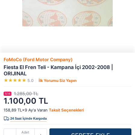
FoMoCo (Ford Motor Company)
Fiesta El Fren Teli - Kampana İçi 2002-2008 |
ORIJINAL
5.0
İlk Yorumu Siz Yapın
1.285,00 TL
%14
1.100,00 TL
158,89 TL×9
Ay'a Varan
Taksit Seçenekleri
Adet