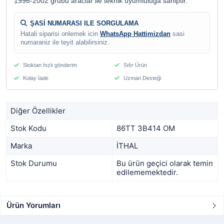
1996-2002 grubu araclar ile teknik uyumluluga sahiptir.
ŞASİ NUMARASI ILE SORGULAMA
Hatali siparisi onlemek icin
WhatsApp Hattimizdan
sasi
numaraniz ile teyit alabilirsiniz.
Stoktan hızlı gönderim
Sıfır Ürün
Kolay İade
Uzman Desteği
Diğer Özellikler
Stok Kodu
86TT 3B414 OM
Marka
İTHAL
Stok Durumu
Bu ürün geçici olarak temin
edilememektedir.
Ürün Yorumları