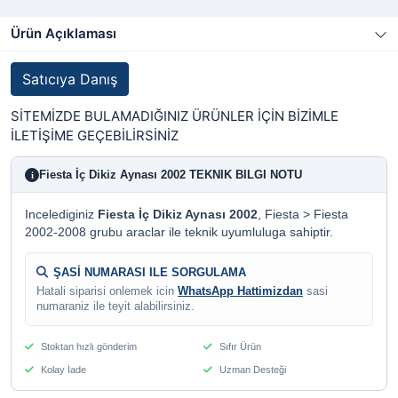
Ürün Açıklaması
Satıcıya Danış
SİTEMİZDE BULAMADIĞINIZ ÜRÜNLER İÇİN BİZİMLE
İLETİŞİME GEÇEBİLİRSİNİZ
Fiesta İç Dikiz Aynası 2002 TEKNIK BILGI NOTU
i
Incelediginiz
Fiesta İç Dikiz Aynası 2002
, Fiesta > Fiesta
2002-2008 grubu araclar ile teknik uyumluluga sahiptir.
ŞASİ NUMARASI ILE SORGULAMA
Hatali siparisi onlemek icin
WhatsApp Hattimizdan
sasi
numaraniz ile teyit alabilirsiniz.
Stoktan hızlı gönderim
Sıfır Ürün
Kolay İade
Uzman Desteği