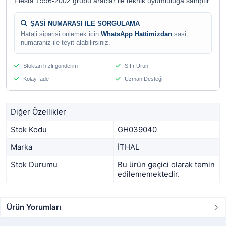
Fiesta 1996-2002 grubu araclar ile teknik uyumluluga sahiptir.
ŞASİ NUMARASI ILE SORGULAMA
Hatali siparisi onlemek icin
WhatsApp Hattimizdan
sasi
numaraniz ile teyit alabilirsiniz.
Stoktan hızlı gönderim
Sıfır Ürün
Kolay İade
Uzman Desteği
Diğer Özellikler
Stok Kodu
GH039040
Marka
İTHAL
Stok Durumu
Bu ürün geçici olarak temin
edilememektedir.
Ürün Yorumları