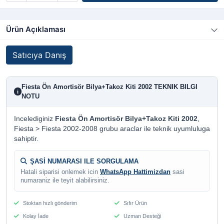
Ürün Açıklaması
Satıcıya Danış
Fiesta Ön Amortisör Bilya+Takoz Kiti 2002 TEKNIK BILGI
i
NOTU
Incelediginiz
Fiesta Ön Amortisör Bilya+Takoz Kiti 2002
,
Fiesta > Fiesta 2002-2008 grubu araclar ile teknik uyumluluga
sahiptir.
ŞASİ NUMARASI ILE SORGULAMA
Hatali siparisi onlemek icin
WhatsApp Hattimizdan
sasi
numaraniz ile teyit alabilirsiniz.
Stoktan hızlı gönderim
Sıfır Ürün
Kolay İade
Uzman Desteği