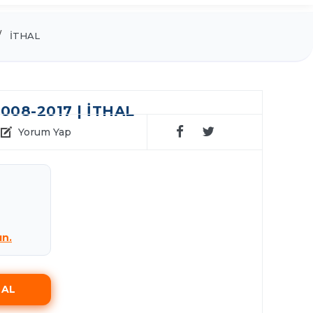
İTHAL
008-2017 | İTHAL
Yorum Yap
ın.