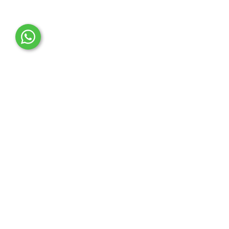
OTO MERT | Ford & Tesla Yedek Parça
İLETİŞİM MERKEZİ
Çağrı Merkezi
0850 888 36 73
WhatsApp Destek (7/24)