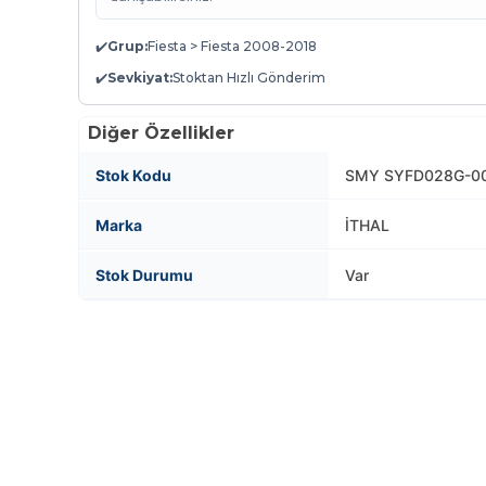
✔️
Grup:
Fiesta > Fiesta 2008-2018
✔️
Sevkiyat:
Stoktan Hızlı Gönderim
Diğer Özellikler
Stok Kodu
SMY SYFD028G-001
Marka
İTHAL
Stok Durumu
Var