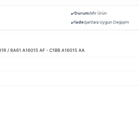
✔️
Durum:
Sıfır Ürün
✔️
İade:
Şartlara Uygun Değişim
R / 8A61 A16015 AF - C1BB A16015 AA