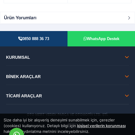
Ürün Yorumları
0850 888 36 73
WhatsApp Destek
KURUMSAL
BİNEK ARAÇLAR
TİCARİ ARAÇLAR
OTO MERT YEDEK PARÇA VE OTOMOTİV LTD. ŞTİ.
Size daha iyi bir alışveriş deneyimi sunabilmek için, çerezler
© 2026 Tüm Hakları Saklıdır.
(cookies) kullanıyoruz. Detaylı bilgi için
kişisel verilerin korunması
GÜVENLİ:
hakkında aydınlatma metnini inceleyebilirsiniz.