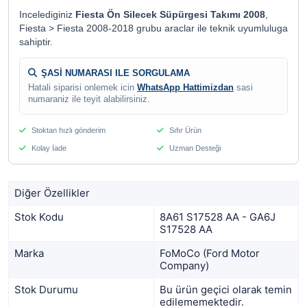
Incelediginiz
Fiesta Ön Silecek Süpürgesi Takımı 2008
,
Fiesta > Fiesta 2008-2018 grubu araclar ile teknik uyumluluga
sahiptir.
ŞASİ NUMARASI ILE SORGULAMA
Hatali siparisi onlemek icin
WhatsApp Hattimizdan
sasi
numaraniz ile teyit alabilirsiniz.
Stoktan hızlı gönderim
Sıfır Ürün
Kolay İade
Uzman Desteği
Diğer Özellikler
Stok Kodu
8A61 S17528 AA - GA6J
S17528 AA
Marka
FoMoCo (Ford Motor
Company)
Stok Durumu
Bu ürün geçici olarak temin
edilememektedir.