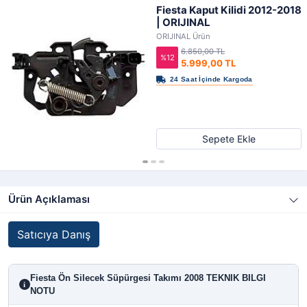
Fiesta Kaput Kilidi 2012-2018
| ORIJINAL
ORIJINAL Ürün
6.850,00 TL
%12
5.999,00 TL
Sepete Ekle
Ürün Açıklaması
Satıcıya Danış
Fiesta Ön Silecek Süpürgesi Takımı 2008 TEKNIK BILGI
i
NOTU