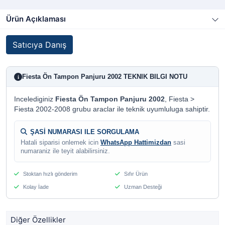
Ürün Açıklaması
Satıcıya Danış
Fiesta Ön Tampon Panjuru 2002 TEKNIK BILGI NOTU
i
Incelediginiz
Fiesta Ön Tampon Panjuru 2002
, Fiesta >
Fiesta 2002-2008 grubu araclar ile teknik uyumluluga sahiptir.
ŞASİ NUMARASI ILE SORGULAMA
Hatali siparisi onlemek icin
WhatsApp Hattimizdan
sasi
numaraniz ile teyit alabilirsiniz.
Stoktan hızlı gönderim
Sıfır Ürün
Kolay İade
Uzman Desteği
Diğer Özellikler