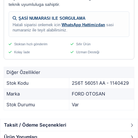
teknik uyumluluga sahiptir.
ŞASİ NUMARASI ILE SORGULAMA
Hatali siparisi onlemek icin
WhatsApp Hattimizdan
sasi
numaraniz ile teyit alabilirsiniz.
Stoktan hızlı gönderim
Sıfır Ürün
Kolay İade
Uzman Desteği
Diğer Özellikler
Stok Kodu
2S6T 56051 AA - 1140429
Marka
FORD OTOSAN
Stok Durumu
Var
Taksit / Ödeme Seçenekleri
Ürün Yorumları