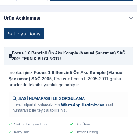
Ürün Açıklaması
Satıcıya Danış
Focus 1.6 Benzinli Ön Aks Komple (Manuel Şanzıman) SAĞ
i
2005 TEKNIK BILGI NOTU
Incelediginiz
Focus 1.6 Benzinli Ön Aks Komple (Manuel
Şanzıman) SAĞ 2005
, Focus > Focus II 2005-2011 grubu
araclar ile teknik uyumluluga sahiptir.
ŞASİ NUMARASI ILE SORGULAMA
Hatali siparisi onlemek icin
WhatsApp Hattimizdan
sasi
numaraniz ile teyit alabilirsiniz.
Stoktan hızlı gönderim
Sıfır Ürün
Kolay İade
Uzman Desteği