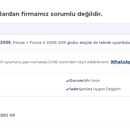
ardan firmamız sorumlu değildir.
 2005
, Focus > Focus II 2005-2011 grubu araçlar ile teknik uyumlulu
WhatsAp
100 uyumunu şasi numarası (VIN) üzerinden teyit edebilirsiniz.
✔️
Durum:
Sıfır Ürün
✔️
İade:
Şartlara Uygun Değişim
682 AK