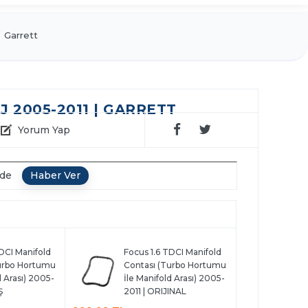
Garrett
J 2005-2011 | GARRETT
Yorum Yap
nde
DCI Manifold
Focus 1.6 TDCI Manifold
urbo Hortumu
Contası (Turbo Hortumu
d Arası) 2005-
İle Manifold Arası) 2005-
Ş
2011 | ORIJINAL