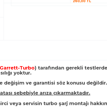
260,00 TL
Garrett-Turbo
) tarafından gerekli testler
ılığı yoktur.
e değişim ve garantisi söz konusu değildir
hatası sebebiyle arıza çıkarmaktadır.
rci veya servisin turbo şarj montajı hakkın