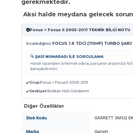
gerekmektedir.
Aksi halde meydana gelecek sorunl
Focus > Focus II 2005-2011 TEKNİK BİLGİ NOTU
İncelediğiniz
FOCUS 1.6 TDCİ (110HP) TURBO ŞARJ
🔍 ŞASİ NUMARASI İLE SORGULAMA
Hatalı siparişleri önlemek adına, parçanın aracınızla %
danışabilirsiniz.
✔️
Grup:
Focus > Focus II 2005-2011
✔️
Sevkiyat:
Stoktan Hızlı Gönderim
Diğer Özellikler
Stok Kodu
GARRETT 3M5Q 6K
Marka
Garrett