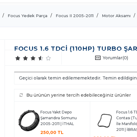
Focus Yedek Parça
Focus II 2005-2011
Motor Aksamı
FOCUS 1.6 TDCİ (110HP) TURBO ŞAR
Yorumlar
(0)
Geçici olarak temin edilememektedir. Temin edildigi
Bu ürünün yerine tercih edebileceğiniz ürünler
Focus Yakıt Depo
Focus 1.6 T
Şamandıra Somunu
Contası (T
2005-2011 | İTHAL
İle Manifol
2011 | İBRA
250,00 TL