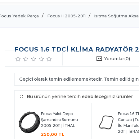
Focus Yedek Parça
Focus II 2005-2011
Isıtma Soğutma Aksa
FOCUS 1.6 TDCİ KLIMA RADYATÖR 20
Yorumlar
(0)
Geçici olarak temin edilememektedir. Temin edildigi
Bu ürünün yerine tercih edebileceğiniz ürünler
Focus Yakıt Depo
Focus 1.6 T
Şamandıra Somunu
Contası (T
2005-2011 | İTHAL
İle Manifol
2011 | İBRA
250,00 TL