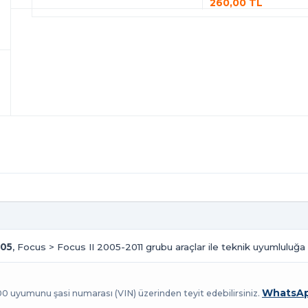
260,00 TL
005
, Focus > Focus II 2005-2011 grubu araçlar ile teknik uyumluluğa 
WhatsAp
100 uyumunu şasi numarası (VIN) üzerinden teyit edebilirsiniz.