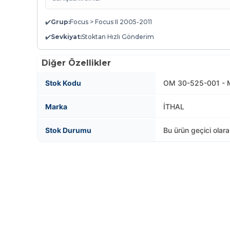
✔️
Grup:
Focus > Focus II 2005-2011
✔️
Sevkiyat:
Stoktan Hızlı Gönderim
Diğer Özellikler
Stok Kodu
OM 30-525-001 - 
Marka
İTHAL
Stok Durumu
Bu ürün geçici olar