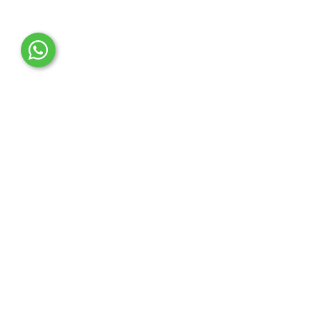
OTO MERT | Ford & Tesla Yedek Parça
İLETİŞİM MERKEZİ
Çağrı Merkezi
0850 888 36 73
WhatsApp Destek (7/24)