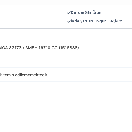
✔️
Durum:
Sıfır Ürün
✔️
İade:
Şartlara Uygun Değişim
MGA 82173 / 3M5H 19710 CC (1516838)
ak temin edilememektedir.