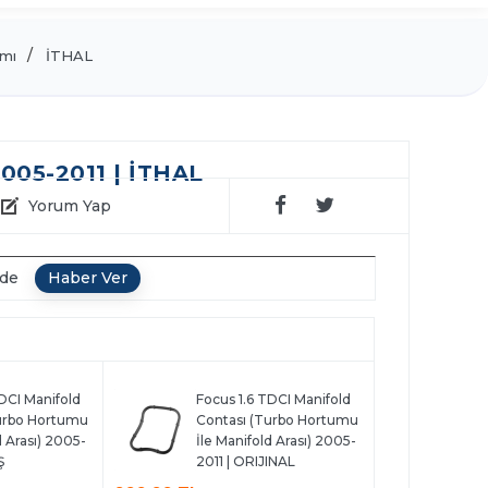
mı
İTHAL
05-2011 | İTHAL
Yorum Yap
nde
DCI Manifold
Focus 1.6 TDCI Manifold
urbo Hortumu
Contası (Turbo Hortumu
d Arası) 2005-
İle Manifold Arası) 2005-
Ş
2011 | ORIJINAL