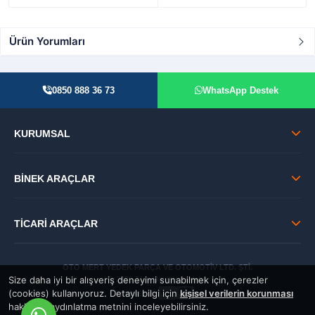
Ürün Yorumları
0850 888 36 73
WhatsApp Destek
KURUMSAL
BİNEK ARAÇLAR
TİCARİ ARAÇLAR
OTO MERT YEDEK PARÇA VE OTOMOTİV LTD. ŞTİ.
Size daha iyi bir alışveriş deneyimi sunabilmek için, çerezler
© 2026 Tüm Hakları Saklıdır.
(cookies) kullanıyoruz. Detaylı bilgi için
kişisel verilerin korunması
GÜVENLİ:
hakkında aydınlatma metnini inceleyebilirsiniz.