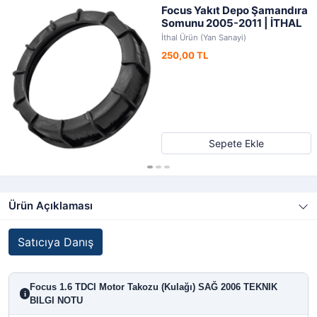
Focus Yakıt Depo Şamandıra
Somunu 2005-2011 | İTHAL
İthal Ürün (Yan Sanayi)
250,00 TL
Sepete Ekle
Ürün Açıklaması
Satıcıya Danış
Focus 1.6 TDCI Motor Takozu (Kulağı) SAĞ 2006 TEKNIK
i
BILGI NOTU