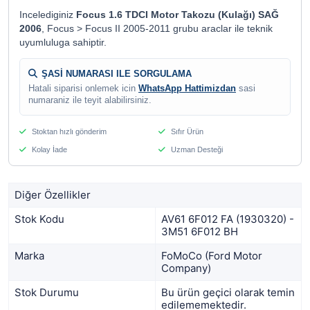
Incelediginiz
Focus 1.6 TDCI Motor Takozu (Kulağı) SAĞ
2006
, Focus > Focus II 2005-2011 grubu araclar ile teknik
uyumluluga sahiptir.
ŞASİ NUMARASI ILE SORGULAMA
Hatali siparisi onlemek icin
WhatsApp Hattimizdan
sasi
numaraniz ile teyit alabilirsiniz.
Stoktan hızlı gönderim
Sıfır Ürün
Kolay İade
Uzman Desteği
Diğer Özellikler
Stok Kodu
AV61 6F012 FA (1930320) -
3M51 6F012 BH
Marka
FoMoCo (Ford Motor
Company)
Stok Durumu
Bu ürün geçici olarak temin
edilememektedir.