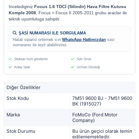
Incelediginiz
Focus 1.6 TDCİ (Silindir) Hava Filtre Kutusu
Komple 2008
, Focus > Focus II 2005-2011 grubu araclar ile
teknik uyumluluga sahiptir.
ŞASİ NUMARASI ILE SORGULAMA
Hatali siparisi onlemek icin
WhatsApp Hattimizdan
sasi
numaraniz ile teyit alabilirsiniz.
Stoktan hızlı gönderim
Sıfır Ürün
Kolay İade
Uzman Desteği
Diğer Özellikler
Stok Kodu
7M51 9600 BJ - 7M51 9600
BK (1915027)
Marka
FoMoCo (Ford Motor
Company)
Stok Durumu
Bu ürün geçici olarak temin
edilememektedir.