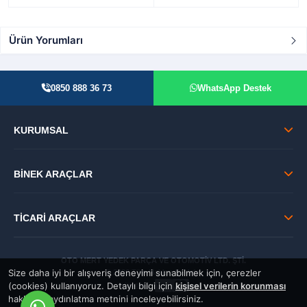
Ürün Yorumları
0850 888 36 73
WhatsApp Destek
KURUMSAL
BİNEK ARAÇLAR
TİCARİ ARAÇLAR
OTO MERT YEDEK PARÇA VE OTOMOTİV LTD. ŞTİ.
Size daha iyi bir alışveriş deneyimi sunabilmek için, çerezler
© 2026 Tüm Hakları Saklıdır.
(cookies) kullanıyoruz. Detaylı bilgi için
kişisel verilerin korunması
GÜVENLİ:
hakkında aydınlatma metnini inceleyebilirsiniz.