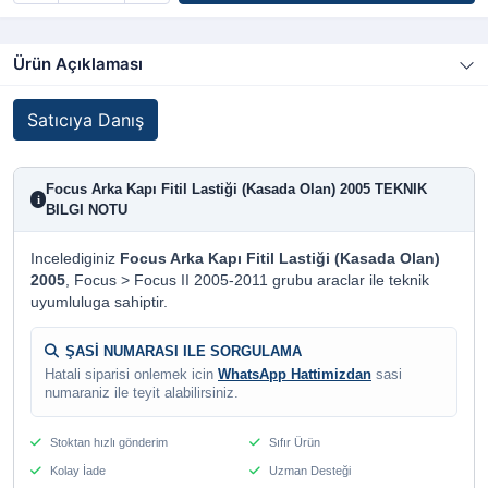
Ürün Açıklaması
Satıcıya Danış
Focus Arka Kapı Fitil Lastiği (Kasada Olan) 2005 TEKNIK
i
BILGI NOTU
Incelediginiz
Focus Arka Kapı Fitil Lastiği (Kasada Olan)
2005
, Focus > Focus II 2005-2011 grubu araclar ile teknik
uyumluluga sahiptir.
ŞASİ NUMARASI ILE SORGULAMA
Hatali siparisi onlemek icin
WhatsApp Hattimizdan
sasi
numaraniz ile teyit alabilirsiniz.
Stoktan hızlı gönderim
Sıfır Ürün
Kolay İade
Uzman Desteği