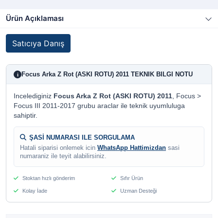
Ürün Açıklaması
Satıcıya Danış
Focus Arka Z Rot (ASKI ROTU) 2011 TEKNIK BILGI NOTU
i
Incelediginiz
Focus Arka Z Rot (ASKI ROTU) 2011
, Focus >
Focus III 2011-2017 grubu araclar ile teknik uyumluluga
sahiptir.
ŞASİ NUMARASI ILE SORGULAMA
Hatali siparisi onlemek icin
WhatsApp Hattimizdan
sasi
numaraniz ile teyit alabilirsiniz.
Stoktan hızlı gönderim
Sıfır Ürün
Kolay İade
Uzman Desteği