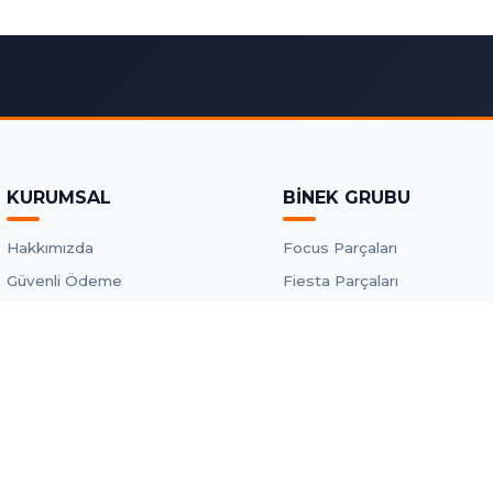
KURUMSAL
BİNEK GRUBU
Hakkımızda
Focus Parçaları
Güvenli Ödeme
Fiesta Parçaları
Kargo ve Teslimat
Mondeo Parçaları
İletişim ve Harita
Tesla Model Y