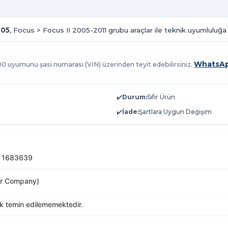
005
, Focus > Focus II 2005-2011 grubu araçlar ile teknik uyumluluğa 
WhatsAp
100 uyumunu şasi numarası (VIN) üzerinden teyit edebilirsiniz.
✔️
Durum:
Sıfır Ürün
✔️
İade:
Şartlara Uygun Değişim
 1683639
or Company)
ak temin edilememektedir.