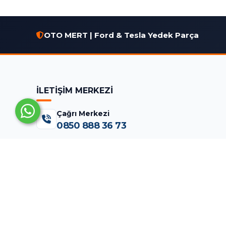
OTO MERT | Ford & Tesla Yedek Parça
İLETİŞİM MERKEZİ
Çağrı Merkezi
0850 888 36 73
WhatsApp Destek (7/24)
0555 961 77 65
Merkez & Lojistik
Aksaray Mah. Namık Kemal Cad. No:15
Fatih/İST