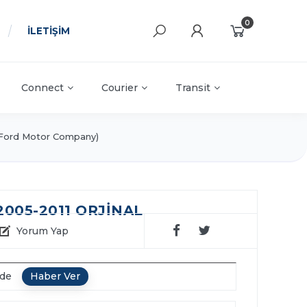
0
İLETİŞİM
Connect
Courier
Transit
Ford Motor Company)
2005-2011 ORJİNAL
Yorum Yap
nde