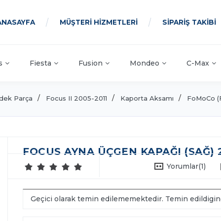
ANASAYFA
MÜŞTERİ HİZMETLERİ
SİPARİŞ TAKİBİ
s
Fiesta
Fusion
Mondeo
C-Max
dek Parça
Focus II 2005-2011
Kaporta Aksamı
FoMoCo (
FOCUS AYNA ÜÇGEN KAPAĞI (SAĞ) 
Yorumlar
(1)
Geçici olarak temin edilememektedir. Temin edildigi