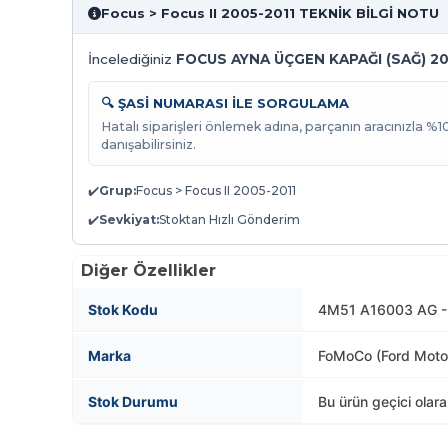
Focus > Focus II 2005-2011 TEKNİK BİLGİ NOTU
İncelediğiniz
FOCUS AYNA ÜÇGEN KAPAĞI (SAĞ) 2
🔍 ŞASİ NUMARASI İLE SORGULAMA
Hatalı siparişleri önlemek adına, parçanın aracınızla %
danışabilirsiniz.
✔️
Grup:
Focus > Focus II 2005-2011
✔️
Sevkiyat:
Stoktan Hızlı Gönderim
Diğer Özellikler
Stok Kodu
4M51 A16003 AG -
Marka
FoMoCo (Ford Mot
Stok Durumu
Bu ürün geçici olar