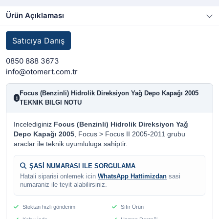
Ürün Açıklaması
Satıcıya Danış
0850 888 3673
info@otomert.com.tr
Focus (Benzinli) Hidrolik Direksiyon Yağ Depo Kapağı 2005
i
TEKNIK BILGI NOTU
Incelediginiz
Focus (Benzinli) Hidrolik Direksiyon Yağ
Depo Kapağı 2005
, Focus > Focus II 2005-2011 grubu
araclar ile teknik uyumluluga sahiptir.
ŞASİ NUMARASI ILE SORGULAMA
Hatali siparisi onlemek icin
WhatsApp Hattimizdan
sasi
numaraniz ile teyit alabilirsiniz.
Stoktan hızlı gönderim
Sıfır Ürün