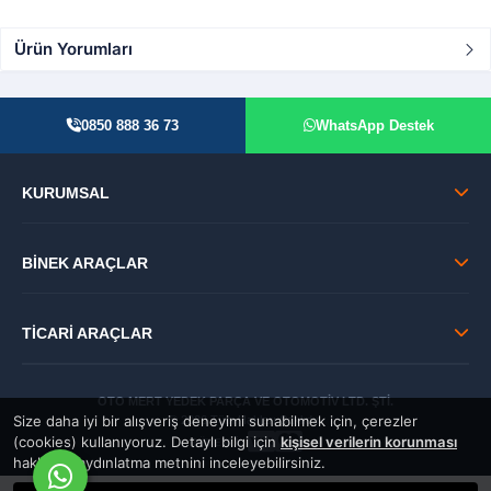
Ürün Yorumları
0850 888 36 73
WhatsApp Destek
KURUMSAL
BİNEK ARAÇLAR
TİCARİ ARAÇLAR
OTO MERT YEDEK PARÇA VE OTOMOTİV LTD. ŞTİ.
Size daha iyi bir alışveriş deneyimi sunabilmek için, çerezler
© 2026 Tüm Hakları Saklıdır.
(cookies) kullanıyoruz. Detaylı bilgi için
kişisel verilerin korunması
GÜVENLİ:
hakkında aydınlatma metnini inceleyebilirsiniz.