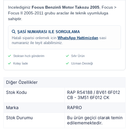
Incelediginiz
Focus Benzinli Motor Takozu 2005
, Focus >
Focus II 2005-2011 grubu araclar ile teknik uyumluluga
sahiptir.
ŞASİ NUMARASI ILE SORGULAMA
Hatali siparisi onlemek icin
WhatsApp Hattimizdan
sasi
numaraniz ile teyit alabilirsiniz.
Stoktan hızlı gönderim
Sıfır Ürün
Kolay İade
Uzman Desteği
Diğer Özellikler
Stok Kodu
RAP R54188 / BV61 6F012
CB - 3M51 6F012 CK
Marka
RAPRO
Stok Durumu
Bu ürün geçici olarak temin
edilememektedir.