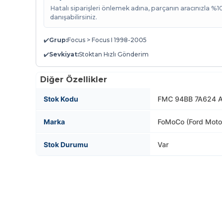
Hatalı siparişleri önlemek adına, parçanın aracınızla %
danışabilirsiniz.
✔️
Grup:
Focus > Focus I 1998-2005
✔️
Sevkiyat:
Stoktan Hızlı Gönderim
Diğer Özellikler
Stok Kodu
FMC 94BB 7A624 A
Marka
FoMoCo (Ford Mot
Stok Durumu
Var