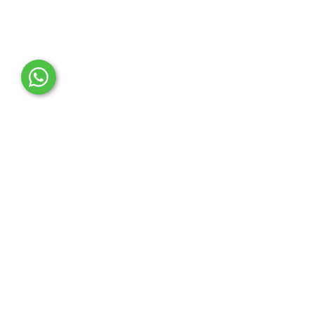
OTO MERT | Ford & Tesla Yedek Parça
İLETİŞİM MERKEZİ
Çağrı Merkezi
0850 888 36 73