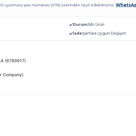
WhatsAp
100 uyumunu şasi numarası (VIN) üzerinden teyit edebilirsiniz.
✔️
Durum:
Sıfır Ürün
✔️
İade:
Şartlara Uygun Değişim
A (6789917)
or Company)