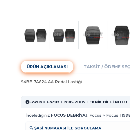
ÜRÜN AÇIKLAMASI
TAKSIT / ÖDEME SE
94BB 7A624 AA Pedal Lastiği
Focus > Focus I 1998-2005 TEKNİK BİLGİ NOTU
İncelediğiniz
FOCUS DEBRİYAJ
, Focus > Focus I 1998
🔍 ŞASİ NUMARASI İLE SORGULAMA