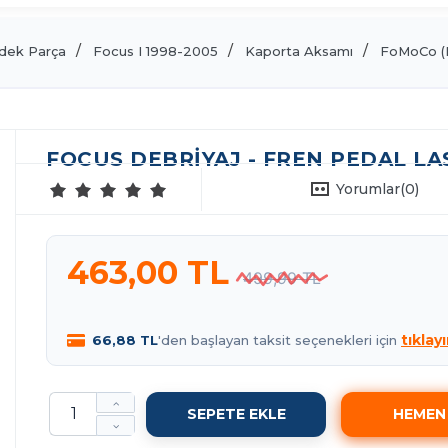
dek Parça
Focus I 1998-2005
Kaporta Aksamı
FoMoCo (
FOCUS DEBRIYAJ - FREN PEDAL LAST
Yorumlar
(0)
463,00 TL
499,99 TL
tıklayı
66,88 TL
'den başlayan taksit seçenekleri için