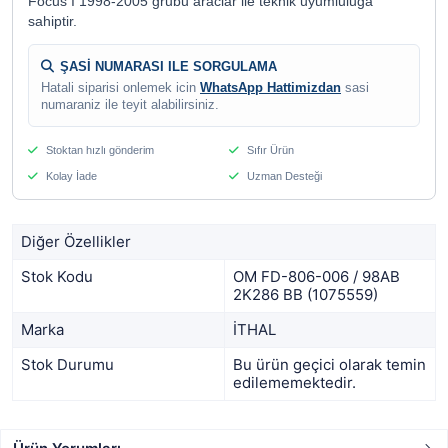
Focus I 1998-2005 grubu araclar ile teknik uyumluluga
sahiptir.
ŞASİ NUMARASI ILE SORGULAMA
Hatali siparisi onlemek icin
WhatsApp Hattimizdan
sasi
numaraniz ile teyit alabilirsiniz.
Stoktan hızlı gönderim
Sıfır Ürün
Kolay İade
Uzman Desteği
Diğer Özellikler
Stok Kodu
OM FD-806-006 / 98AB
2K286 BB (1075559)
Marka
İTHAL
Stok Durumu
Bu ürün geçici olarak temin
edilememektedir.