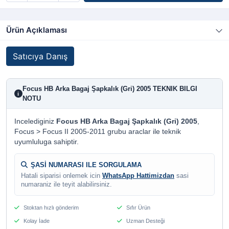
Ürün Açıklaması
Satıcıya Danış
Focus HB Arka Bagaj Şapkalık (Gri) 2005 TEKNIK BILGI
i
NOTU
Incelediginiz
Focus HB Arka Bagaj Şapkalık (Gri) 2005
,
Focus > Focus II 2005-2011 grubu araclar ile teknik
uyumluluga sahiptir.
ŞASİ NUMARASI ILE SORGULAMA
Hatali siparisi onlemek icin
WhatsApp Hattimizdan
sasi
numaraniz ile teyit alabilirsiniz.
Stoktan hızlı gönderim
Sıfır Ürün
Kolay İade
Uzman Desteği