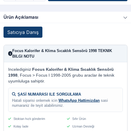
Ürün Açıklaması
Satıcıya Danış
Focus Kalorifer & Klima Sıcaklık Sensörü 1998 TEKNIK
i
BILGI NOTU
Incelediginiz
Focus Kalorifer & Klima Sıcaklık Sensörü
1998
, Focus > Focus I 1998-2005 grubu araclar ile teknik
uyumluluga sahiptir.
ŞASİ NUMARASI ILE SORGULAMA
Hatali siparisi onlemek icin
WhatsApp Hattimizdan
sasi
numaraniz ile teyit alabilirsiniz.
Stoktan hızlı gönderim
Sıfır Ürün
Kolay İade
Uzman Desteği