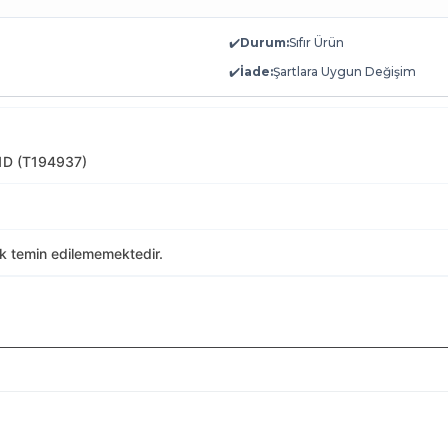
✔️
Durum:
Sıfır Ürün
✔️
İade:
Şartlara Uygun Değişim
D (T194937)
ak temin edilememektedir.