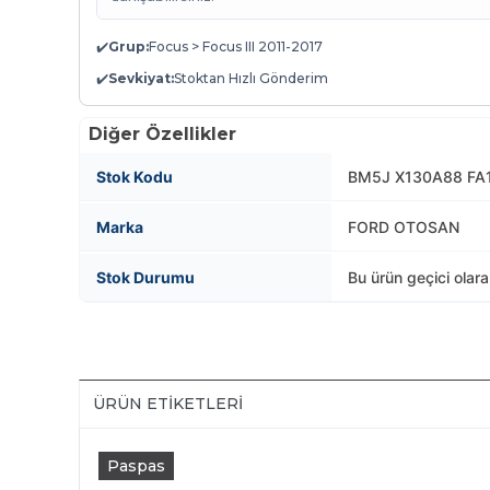
✔️
Grup:
Focus > Focus III 2011-2017
✔️
Sevkiyat:
Stoktan Hızlı Gönderim
Diğer Özellikler
Stok Kodu
BM5J X130A88 FA1
Marka
FORD OTOSAN
Stok Durumu
Bu ürün geçici olar
ÜRÜN ETIKETLERI
Paspas