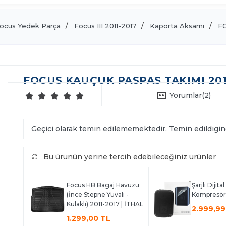
ocus Yedek Parça
Focus III 2011-2017
Kaporta Aksamı
F
FOCUS KAUÇUK PASPAS TAKIMI 2011
Yorumlar
(2)
Geçici olarak temin edilememektedir. Temin edildigi
Bu ürünün yerine tercih edebileceğiniz ürünler
Focus HB Bagaj Havuzu
Şarjlı Dijita
(İnce Stepne Yuvalı -
Kompresör
Kulaklı) 2011-2017 | İTHAL
2.999,99
1.299,00 TL