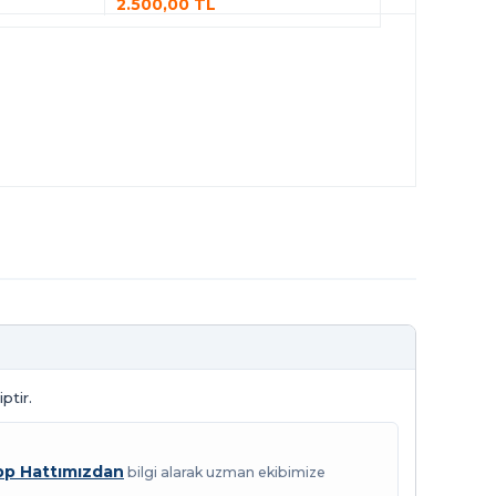
2.500,00 TL
ptir.
p Hattımızdan
bilgi alarak uzman ekibimize