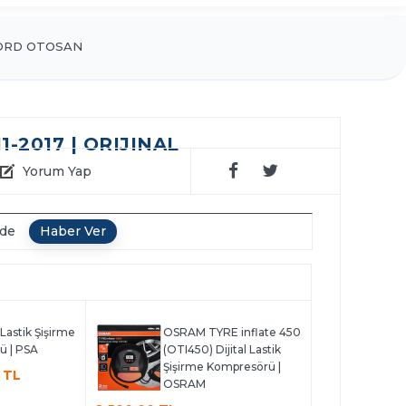
ORD OTOSAN
-2017 | ORIJINAL
Yorum Yap
nde
l Lastik Şişirme
OSRAM TYRE inflate 450
ü | PSA
(OTI450) Dijital Lastik
Şişirme Kompresörü |
 TL
OSRAM