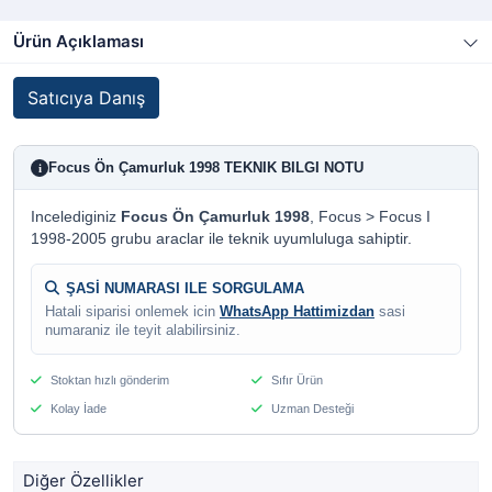
Ürün Açıklaması
Satıcıya Danış
Focus Ön Çamurluk 1998 TEKNIK BILGI NOTU
i
Incelediginiz
Focus Ön Çamurluk 1998
, Focus > Focus I
1998-2005 grubu araclar ile teknik uyumluluga sahiptir.
ŞASİ NUMARASI ILE SORGULAMA
Hatali siparisi onlemek icin
WhatsApp Hattimizdan
sasi
numaraniz ile teyit alabilirsiniz.
Stoktan hızlı gönderim
Sıfır Ürün
Kolay İade
Uzman Desteği
Diğer Özellikler