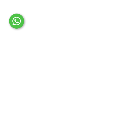
OTO MERT | Ford & Tesla Yedek Parça
İLETİŞİM MERKEZİ
Çağrı Merkezi
0850 888 36 73
WhatsApp Destek (7/24)