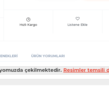
Listene Ekle
ÇENEKLERI
ÜRÜN YORUMLARI
üdyomuzda çekilmektedir.
Resimler temsili d