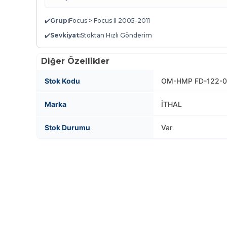
✔️
Grup:
Focus > Focus II 2005-2011
✔️
Sevkiyat:
Stoktan Hızlı Gönderim
Diğer Özellikler
Stok Kodu
OM-HMP FD-122-02
Marka
İTHAL
Stok Durumu
Var