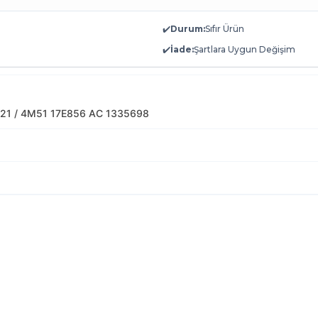
✔️
Durum:
Sıfır Ürün
✔️
İade:
Şartlara Uygun Değişim
1 / 4M51 17E856 AC 1335698