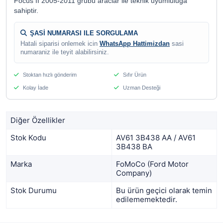
Focus II 2005-2011 grubu araclar ile teknik uyumluluga
sahiptir.
ŞASİ NUMARASI ILE SORGULAMA
Hatali siparisi onlemek icin
WhatsApp Hattimizdan
sasi
numaraniz ile teyit alabilirsiniz.
Stoktan hızlı gönderim
Sıfır Ürün
Kolay İade
Uzman Desteği
Diğer Özellikler
Stok Kodu
AV61 3B438 AA / AV61
3B438 BA
Marka
FoMoCo (Ford Motor
Company)
Stok Durumu
Bu ürün geçici olarak temin
edilememektedir.