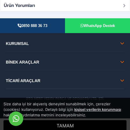
Ürün Yorumları
0850 888 36 73
WhatsApp Destek
KURUMSAL
BİNEK ARAÇLAR
TİCARİ ARAÇLAR
OTO MERT YEDEK PARÇA VE OTOMOTİV LTD. ŞTİ.
Size daha iyi bir alışveriş deneyimi sunabilmek için, çerezler
© 2026 Tüm Hakları Saklıdır.
(cookies) kullanıyoruz. Detaylı bilgi için
kişisel verilerin korunması
GÜVENLİ:
hakkında aydınlatma metnini inceleyebilirsiniz.
TAMAM