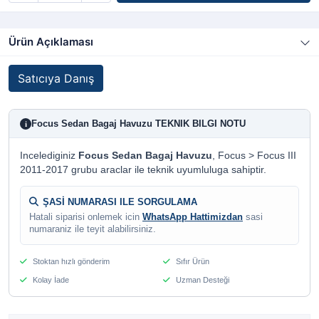
Ürün Açıklaması
Satıcıya Danış
Focus Sedan Bagaj Havuzu TEKNIK BILGI NOTU
i
Incelediginiz
Focus Sedan Bagaj Havuzu
, Focus > Focus III
2011-2017 grubu araclar ile teknik uyumluluga sahiptir.
ŞASİ NUMARASI ILE SORGULAMA
Hatali siparisi onlemek icin
WhatsApp Hattimizdan
sasi
numaraniz ile teyit alabilirsiniz.
Stoktan hızlı gönderim
Sıfır Ürün
Kolay İade
Uzman Desteği