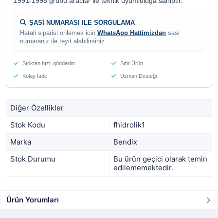
1991-1995 grubu araclar ile teknik uyumluluga sahiptir.
ŞASİ NUMARASI ILE SORGULAMA
Hatali siparisi onlemek icin
WhatsApp Hattimizdan
sasi
numaraniz ile teyit alabilirsiniz.
Stoktan hızlı gönderim
Sıfır Ürün
Kolay İade
Uzman Desteği
Diğer Özellikler
Stok Kodu
fhidrolik1
Marka
Bendix
Stok Durumu
Bu ürün geçici olarak temin
edilememektedir.
Ürün Yorumları