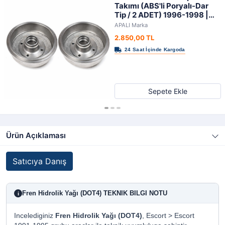
Takımı (ABS'li Poryalı-Dar
Tip / 2 ADET) 1996-1998 |
APALI
APALI Marka
2.850,00 TL
Sepete Ekle
Ürün Açıklaması
Satıcıya Danış
Fren Hidrolik Yağı (DOT4) TEKNIK BILGI NOTU
i
Incelediginiz
Fren Hidrolik Yağı (DOT4)
, Escort > Escort