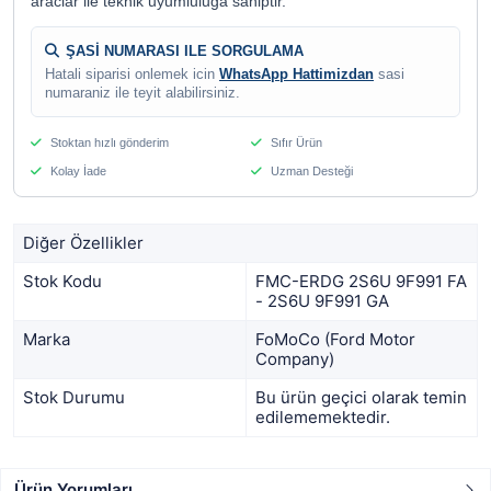
araclar ile teknik uyumluluga sahiptir.
ŞASİ NUMARASI ILE SORGULAMA
Hatali siparisi onlemek icin
WhatsApp Hattimizdan
sasi
numaraniz ile teyit alabilirsiniz.
Stoktan hızlı gönderim
Sıfır Ürün
Kolay İade
Uzman Desteği
Diğer Özellikler
Stok Kodu
FMC-ERDG 2S6U 9F991 FA
- 2S6U 9F991 GA
Marka
FoMoCo (Ford Motor
Company)
Stok Durumu
Bu ürün geçici olarak temin
edilememektedir.
Ürün Yorumları