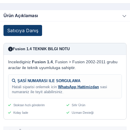
Ürün Açıklaması
Satıcıya Danış
Fusion 1.4 TEKNIK BILGI NOTU
i
Incelediginiz
Fusion 1.4
, Fusion > Fusion 2002-2011 grubu
araclar ile teknik uyumluluga sahiptir.
ŞASİ NUMARASI ILE SORGULAMA
Hatali siparisi onlemek icin
WhatsApp Hattimizdan
sasi
numaraniz ile teyit alabilirsiniz.
Stoktan hızlı gönderim
Sıfır Ürün
Kolay İade
Uzman Desteği