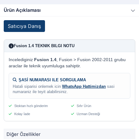
Ürün Açıklaması
Satıcıya Danış
Fusion 1.4 TEKNIK BILGI NOTU
i
Incelediginiz
Fusion 1.4
, Fusion > Fusion 2002-2011 grubu
araclar ile teknik uyumluluga sahiptir.
ŞASİ NUMARASI ILE SORGULAMA
Hatali siparisi onlemek icin
WhatsApp Hattimizdan
sasi
numaraniz ile teyit alabilirsiniz.
Stoktan hızlı gönderim
Sıfır Ürün
Kolay İade
Uzman Desteği
Diğer Özellikler