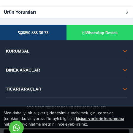
Ürün Yorumları
0850 888 36 73
WhatsApp Destek
KURUMSAL
BİNEK ARAÇLAR
TİCARİ ARAÇLAR
OTO MERT YEDEK PARÇA VE OTOMOTİV LTD. ŞTİ.
Size daha iyi bir alışveriş deneyimi sunabilmek için, çerezler
© 2026 Tüm Hakları Saklıdır.
(cookies) kullanıyoruz. Detaylı bilgi için
kişisel verilerin korunması
GÜVENLİ:
hakkında aydınlatma metnini inceleyebilirsiniz.