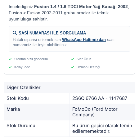
Incelediginiz
Fusion 1.4 / 1.6 TDCI Motor Yağ Kapağı 2002
,
Fusion > Fusion 2002-2011 grubu araclar ile teknik
uyumluluga sahiptir.
ŞASİ NUMARASI ILE SORGULAMA
Hatali siparisi onlemek icin
WhatsApp Hattimizdan
sasi
numaraniz ile teyit alabilirsiniz.
Stoktan hızlı gönderim
Sıfır Ürün
Kolay İade
Uzman Desteği
Diğer Özellikler
Stok Kodu
2S6Q 6766 AA - 1147687
Marka
FoMoCo (Ford Motor
Company)
Stok Durumu
Bu ürün geçici olarak temin
edilememektedir.