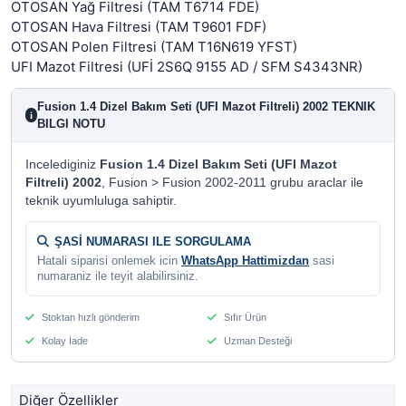
OTOSAN Yağ Filtresi (TAM T6714 FDE)
OTOSAN Hava Filtresi (TAM T9601 FDF)
OTOSAN Polen Filtresi (TAM T16N619 YFST)
UFI Mazot Filtresi (UFİ 2S6Q 9155 AD / SFM S4343NR)
Fusion 1.4 Dizel Bakım Seti (UFI Mazot Filtreli) 2002 TEKNIK
i
BILGI NOTU
Incelediginiz
Fusion 1.4 Dizel Bakım Seti (UFI Mazot
Filtreli) 2002
, Fusion > Fusion 2002-2011 grubu araclar ile
teknik uyumluluga sahiptir.
ŞASİ NUMARASI ILE SORGULAMA
Hatali siparisi onlemek icin
WhatsApp Hattimizdan
sasi
numaraniz ile teyit alabilirsiniz.
Stoktan hızlı gönderim
Sıfır Ürün
Kolay İade
Uzman Desteği
Diğer Özellikler