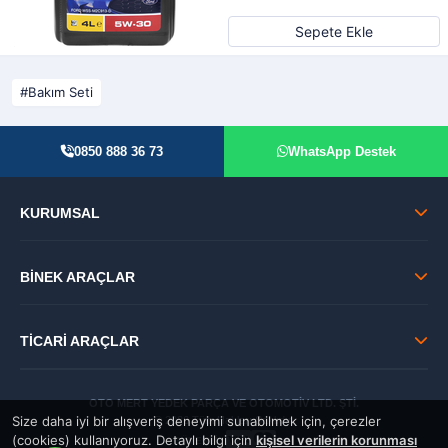
Sepete Ekle
Bakım Seti
0850 888 36 73
WhatsApp Destek
KURUMSAL
BİNEK ARAÇLAR
TİCARİ ARAÇLAR
OTO MERT YEDEK PARÇA VE OTOMOTİV LTD. ŞTİ.
Size daha iyi bir alışveriş deneyimi sunabilmek için, çerezler
© 2026 Tüm Hakları Saklıdır.
(cookies) kullanıyoruz. Detaylı bilgi için
kişisel verilerin korunması
GÜVENLİ: