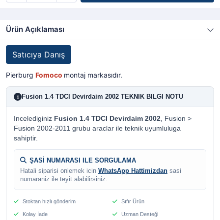
Ürün Açıklaması
Satıcıya Danış
Pierburg
Fomoco
montaj markasıdır.
Fusion 1.4 TDCI Devirdaim 2002 TEKNIK BILGI NOTU
i
Incelediginiz
Fusion 1.4 TDCI Devirdaim 2002
, Fusion >
Fusion 2002-2011 grubu araclar ile teknik uyumluluga
sahiptir.
ŞASİ NUMARASI ILE SORGULAMA
Hatali siparisi onlemek icin
WhatsApp Hattimizdan
sasi
numaraniz ile teyit alabilirsiniz.
Stoktan hızlı gönderim
Sıfır Ürün
Kolay İade
Uzman Desteği