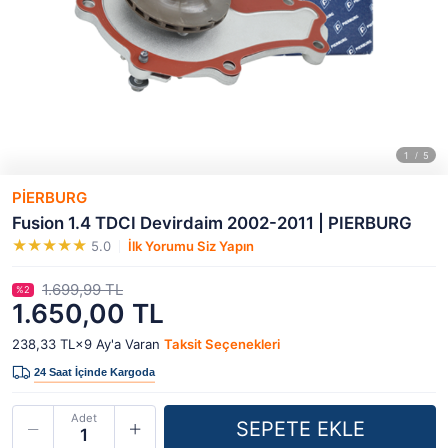
PİERBURG
Fusion 1.4 TDCI Devirdaim 2002-2011 | PIERBURG
5.0
İlk Yorumu Siz Yapın
1.699,99 TL
%2
1.650,00 TL
238,33 TL×9
Ay'a Varan
Taksit Seçenekleri
Adet