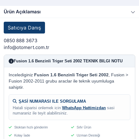
Ürün Açıklaması
Satıcıya Danış
0850 888 3673
info@otomert.com.tr
Fusion 1.6 Benzinli Triger Seti 2002 TEKNIK BILGI NOTU
i
Incelediginiz
Fusion 1.6 Benzinli Triger Seti 2002
, Fusion >
Fusion 2002-2011 grubu araclar ile teknik uyumluluga
sahiptir.
ŞASİ NUMARASI ILE SORGULAMA
Hatali siparisi onlemek icin
WhatsApp Hattimizdan
sasi
numaraniz ile teyit alabilirsiniz.
Stoktan hızlı gönderim
Sıfır Ürün
Kolay İade
Uzman Desteği