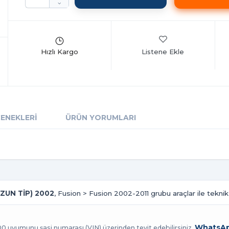
Listene Ekle
ÇENEKLERI
ÜRÜN YORUMLARI
UZUN TİP) 2002
, Fusion > Fusion 2002-2011 grubu araçlar ile teknik
WhatsAp
100 uyumunu şasi numarası (VIN) üzerinden teyit edebilirsiniz.