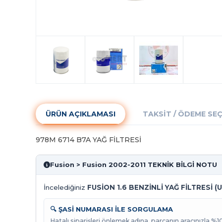
ÜRÜN AÇIKLAMASI
TAKSIT / ÖDEME SE
978M 6714 B7A YAĞ FİLTRESİ
Fusion > Fusion 2002-2011 TEKNİK BİLGİ NOTU
İncelediğiniz
FUSİON 1.6 BENZİNLİ YAĞ FİLTRESİ (
🔍 ŞASİ NUMARASI İLE SORGULAMA
Hatalı siparişleri önlemek adına, parçanın aracınızla %