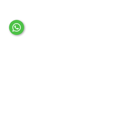
OTO MERT | Ford & Tesla Yedek Parça
İLETİŞİM MERKEZİ
Çağrı Merkezi
0850 888 36 73