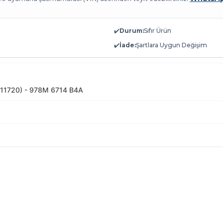
✔️
Durum:
Sıfır Ürün
✔️
İade:
Şartlara Uygun Değişim
11720) - 978M 6714 B4A