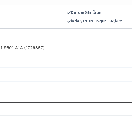
✔️
Durum:
Sıfır Ürün
✔️
İade:
Şartlara Uygun Değişim
61 9601 A1A (1729857)