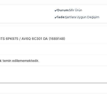
✔️
Durum:
Sıfır Ürün
✔️
İade:
Şartlara Uygun Değişim
TS 6PK975 / AV6Q 6C301 DA (1689148)
ak temin edilememektedir.