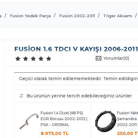
a
Fusion Yedek Parça
Fusion 2002-2011
Triger Aksamı
FUSION 1.6 TDCI V KAYIŞI 2006-2011
Yorumlar
(0)
Geçici olarak temin edilememektedir. Temin edildigi
Bu ürünün yerine tercih edebileceğiniz ürünler
Fusion 1.4 Dizel (68 PS)
Fusion Yak
EGR Borusu 2002-2012 |
Şamandıra
PSA - ORIJINAL
2002-2011 
8.975,00 TL
250,00 T