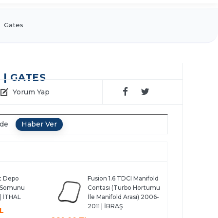
Gates
 | GATES
Yorum Yap
nde
ıt Depo
Fusion 1.6 TDCI Manifold
 Somunu
Contası (Turbo Hortumu
| İTHAL
İle Manifold Arası) 2006-
2011 | İBRAŞ
L