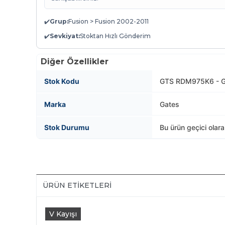
✔️
Grup:
Fusion > Fusion 2002-2011
✔️
Sevkiyat:
Stoktan Hızlı Gönderim
Diğer Özellikler
Stok Kodu
GTS RDM975K6 - G
Marka
Gates
Stok Durumu
Bu ürün geçici olar
ÜRÜN ETIKETLERI
V Kayışı