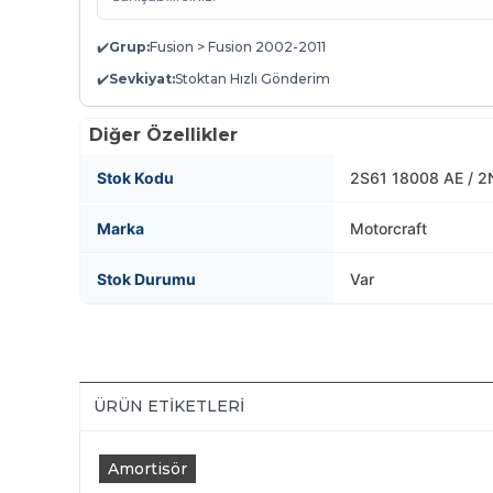
✔️
Grup:
Fusion > Fusion 2002-2011
✔️
Sevkiyat:
Stoktan Hızlı Gönderim
Diğer Özellikler
Stok Kodu
2S61 18008 AE / 2
Marka
Motorcraft
Stok Durumu
Var
ÜRÜN ETIKETLERI
Amortisör