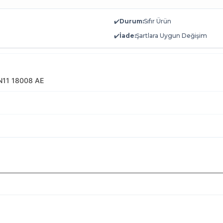
✔️
Durum:
Sıfır Ürün
✔️
İade:
Şartlara Uygun Değişim
N11 18008 AE