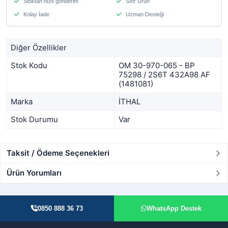
Stoktan hızlı gönderim
Sıfır Ürün
Kolay İade
Uzman Desteği
Diğer Özellikler
Stok Kodu
OM 30-970-065 - BP
75298 / 2S6T 432A98 AF
(1481081)
Marka
İTHAL
Stok Durumu
Var
Taksit / Ödeme Seçenekleri
Ürün Yorumları
0850 888 36 73
WhatsApp Destek