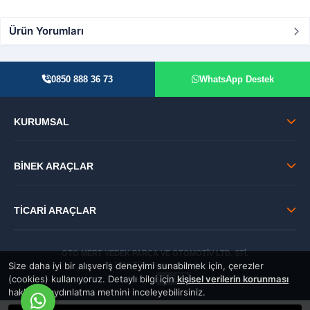
Ürün Yorumları
0850 888 36 73
WhatsApp Destek
KURUMSAL
BİNEK ARAÇLAR
TİCARİ ARAÇLAR
OTO MERT YEDEK PARÇA VE OTOMOTİV LTD. ŞTİ.
Size daha iyi bir alışveriş deneyimi sunabilmek için, çerezler
© 2026 Tüm Hakları Saklıdır.
(cookies) kullanıyoruz. Detaylı bilgi için
kişisel verilerin korunması
GÜVENLİ:
hakkında aydınlatma metnini inceleyebilirsiniz.