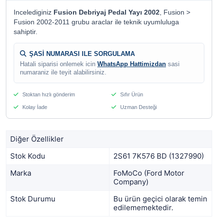
Incelediginiz
Fusion Debriyaj Pedal Yayı 2002
, Fusion >
Fusion 2002-2011 grubu araclar ile teknik uyumluluga
sahiptir.
ŞASİ NUMARASI ILE SORGULAMA
Hatali siparisi onlemek icin
WhatsApp Hattimizdan
sasi
numaraniz ile teyit alabilirsiniz.
Stoktan hızlı gönderim
Sıfır Ürün
Kolay İade
Uzman Desteği
Diğer Özellikler
Stok Kodu
2S61 7K576 BD (1327990)
Marka
FoMoCo (Ford Motor
Company)
Stok Durumu
Bu ürün geçici olarak temin
edilememektedir.