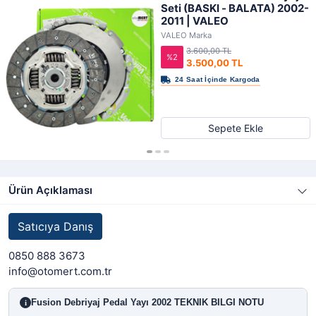
Seti (BASKI - BALATA) 2002-
2011 | VALEO
VALEO Marka
3.600,00 TL
%2
3.500,00 TL
Sepete Ekle
Ürün Açıklaması
Satıcıya Danış
0850 888 3673
info@otomert.com.tr
Fusion Debriyaj Pedal Yayı 2002 TEKNIK BILGI NOTU
i