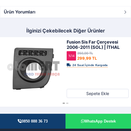
Ürün Yorumları
İlginizi Çekebilecek Diğer Ürünler
Fusion Sis Far Çerçevesi
2006-2011 (SOL) | İTHAL
350,00 TL
%14
299,99 TL
Sepete Ekle
0850 888 36 73
WhatsApp Destek