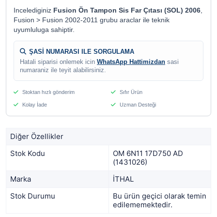
Incelediginiz
Fusion Ön Tampon Sis Far Çıtası (SOL) 2006
,
Fusion > Fusion 2002-2011 grubu araclar ile teknik
uyumluluga sahiptir.
ŞASİ NUMARASI ILE SORGULAMA
Hatali siparisi onlemek icin
WhatsApp Hattimizdan
sasi
numaraniz ile teyit alabilirsiniz.
Stoktan hızlı gönderim
Sıfır Ürün
Kolay İade
Uzman Desteği
Diğer Özellikler
Stok Kodu
OM 6N11 17D750 AD
(1431026)
Marka
İTHAL
Stok Durumu
Bu ürün geçici olarak temin
edilememektedir.