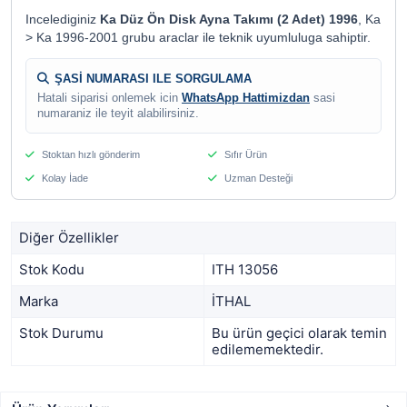
Incelediginiz
Ka Düz Ön Disk Ayna Takımı (2 Adet) 1996
, Ka
> Ka 1996-2001 grubu araclar ile teknik uyumluluga sahiptir.
ŞASİ NUMARASI ILE SORGULAMA
Hatali siparisi onlemek icin
WhatsApp Hattimizdan
sasi
numaraniz ile teyit alabilirsiniz.
Stoktan hızlı gönderim
Sıfır Ürün
Kolay İade
Uzman Desteği
Diğer Özellikler
Stok Kodu
ITH 13056
Marka
İTHAL
Stok Durumu
Bu ürün geçici olarak temin
edilememektedir.