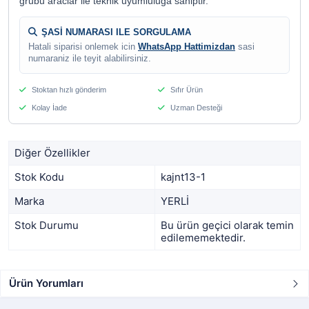
grubu araclar ile teknik uyumluluga sahiptir.
ŞASİ NUMARASI ILE SORGULAMA
Hatali siparisi onlemek icin
WhatsApp Hattimizdan
sasi
numaraniz ile teyit alabilirsiniz.
Stoktan hızlı gönderim
Sıfır Ürün
Kolay İade
Uzman Desteği
Diğer Özellikler
Stok Kodu
kajnt13-1
Marka
YERLİ
Stok Durumu
Bu ürün geçici olarak temin
edilememektedir.
Ürün Yorumları