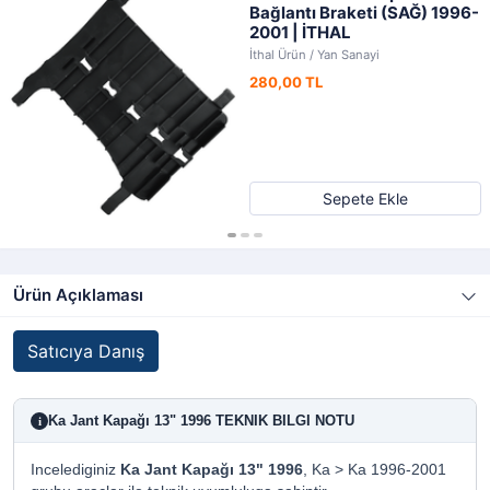
Bağlantı Braketi (SAĞ) 1996-
2001 | İTHAL
İthal Ürün / Yan Sanayi
280,00 TL
Sepete Ekle
Ürün Açıklaması
Satıcıya Danış
Ka Jant Kapağı 13" 1996 TEKNIK BILGI NOTU
i
Incelediginiz
Ka Jant Kapağı 13" 1996
, Ka > Ka 1996-2001